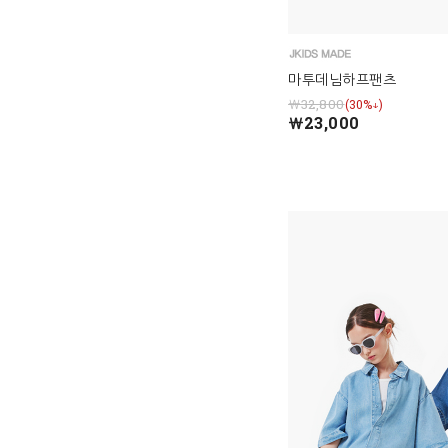
마투데님하프팬츠
￦32,800
(30%↓)
￦23,000