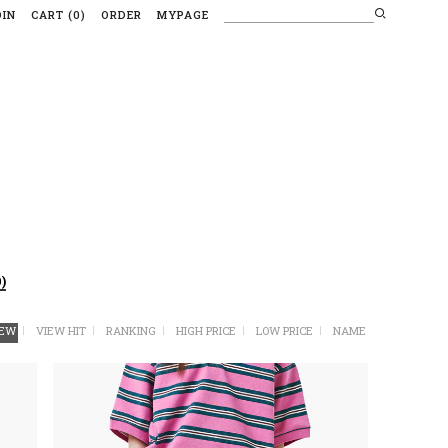
OIN
CART
(
0
)
ORDER
MYPAGE
)
EW
VIEW HIT
RANKING
HIGH PRICE
LOW PRICE
NAME