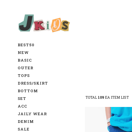
BEST50
NEW
BASIC
OUTER
TOPS
DRESS/SKIRT
BOTTOM
TOTAL
109
EA ITEM LIST
SET
ACC
JAILY WEAR
DENIM
SALE