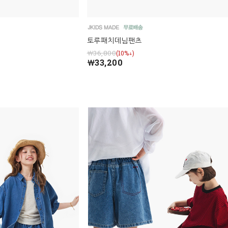
토루패치데님팬츠
￦36,800
(10%↓)
￦33,200