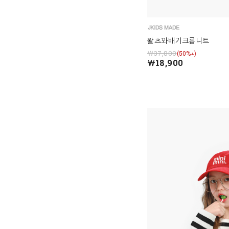
왈츠꽈배기크롭니트
￦37,800
(50%↓)
￦18,900