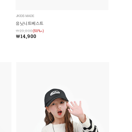
유닛니트베스트
￦29,800
(50%↓)
￦14,900