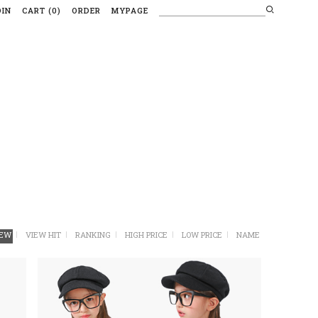
OIN
CART
(
0
)
ORDER
MYPAGE
EW
VIEW HIT
RANKING
HIGH PRICE
LOW PRICE
NAME