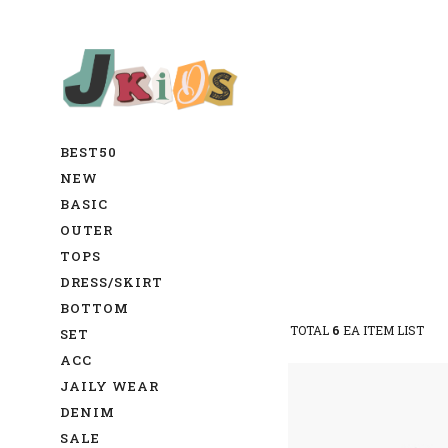
BEST50
NEW
BASIC
OUTER
TOPS
DRESS/SKIRT
BOTTOM
TOTAL
6
EA ITEM LIST
SET
ACC
JAILY WEAR
DENIM
SALE