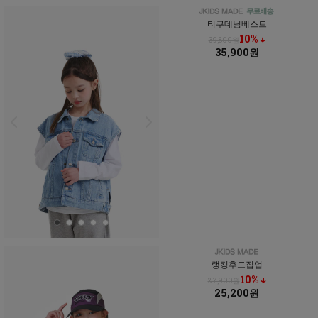
티쿠데님베스트
10% ↓
39,800원
35,900원
랭킹후드집업
10% ↓
27,900원
25,200원