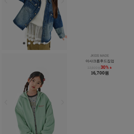
아샤크롭후드집업
30% ↓
23,800원
16,700원