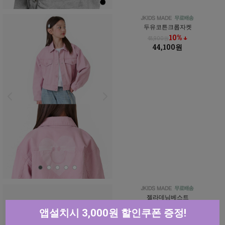
두유코튼크롭자켓
10% ↓
48,900원
44,100원
젤라데님베스트
20% ↓
41,900원
앱설치시 3,000원 할인쿠폰 증정!
33,600원