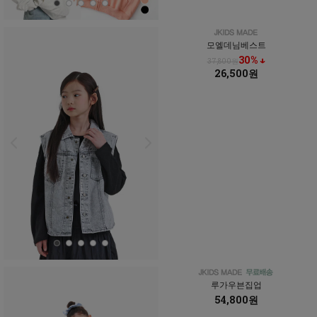
모엘데님베스트
30% ↓
37,800원
26,500원
루가우븐집업
54,800원