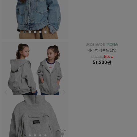
네라백팩후드집업
5% ↓
53,800원
51,200원