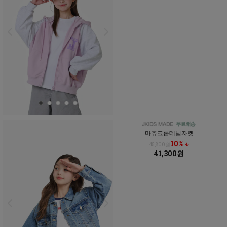
마츄크롭데님자켓
10% ↓
45,800원
41,300원