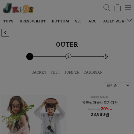
검색
DRESS/SKIRT
BOTTOM
SET
ACC
JAILY WEAR
DENIM
OUTER
1
2
3
JACKET
VEST
JUMPER
CARDIGAN
유코썸머쿨니트가디건
20% ↓
29,800원
23,900원