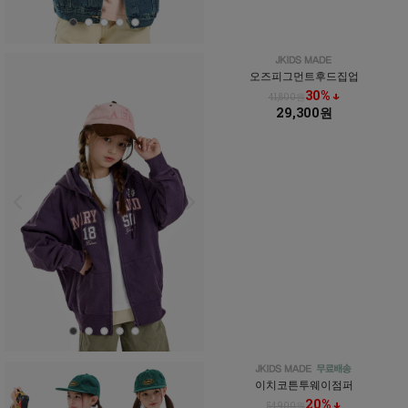
오즈피그먼트후드집업
30% ↓
41,800원
29,300원
이치코튼투웨이점퍼
20% ↓
54,900원