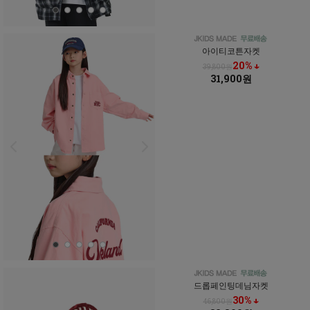
아이티코튼자켓
20% ↓
39,800원
31,900원
드롭페인팅데님자켓
30% ↓
46,800원