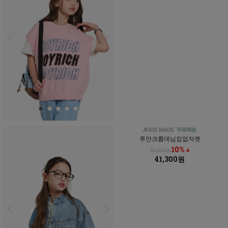
루안크롭데님집업자켓
10% ↓
45,800원
41,300원