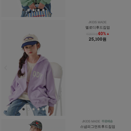
멜로디후드집업
40% ↓
41,800원
25,100원
스냅피그먼트후드집업