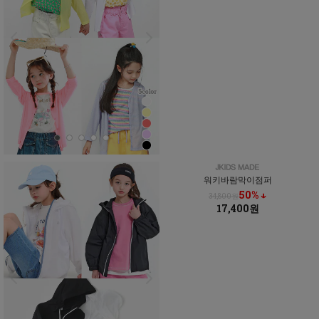
워키바람막이점퍼
50% ↓
34,800원
17,400원