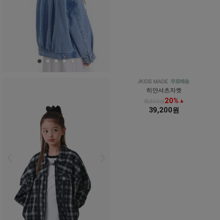
히얀셔츠자켓
20% ↓
48,900원
39,200원