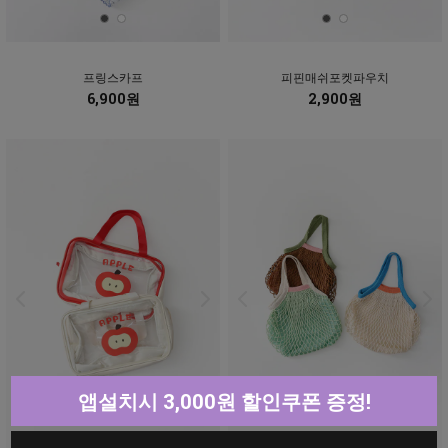
프링스카프
피핀매쉬포켓파우치
6,900원
2,900원
앱설치시 3,000원 할인쿠폰 증정!