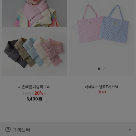
시온매듭패딩목도리
베베파스텔ST에코백
(품절)
20% ↓
7,900원
6,400원
고객센터