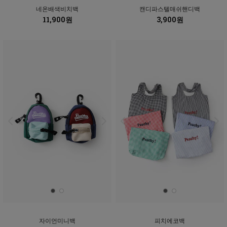
네온배색비치백
캔디파스텔매쉬핸디백
11,900원
3,900원
자이언미니백
피치에코백