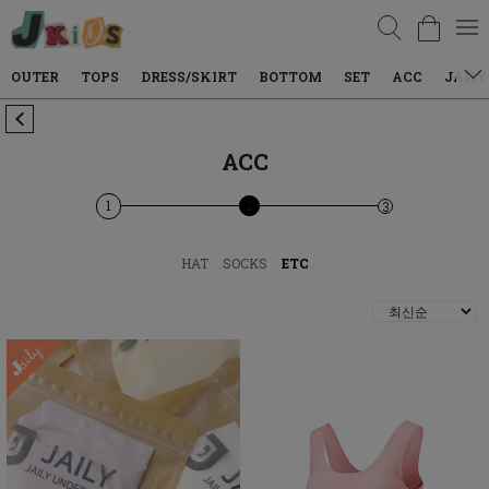
검색
OUTER
TOPS
DRESS/SKIRT
BOTTOM
SET
ACC
JAILY
ACC
1
2
3
HAT
SOCKS
ETC