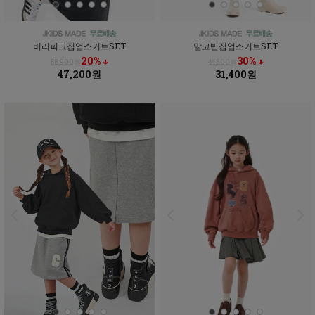
버리피그집업스커트SET
말코반집업스커트SET
20% ↓
30% ↓
58,900원
44,800원
47,200원
31,400원