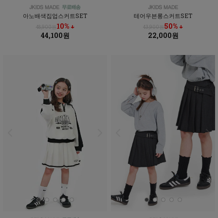
아노배색집업스커트SET
테어우븐롱스커트SET
10% ↓
50% ↓
48,900원
43,900원
44,100원
22,000원