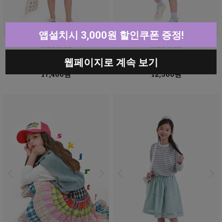
앱설치시 3,000원 할인쿠폰 증정!
로페캉캉데님스커트
슈슈코튼카고스커트
웹페이지로 계속 보기
50% ↓
50% ↓
34,800원
24,900원
17,400원
12,500원