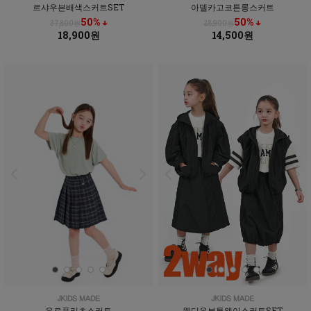
르샤우븐배색스커트SET
아델카고코튼롱스커트
50% ↓
50% ↓
37,800원
28,900원
18,900원
14,500원
유로플리츠스커트
웬디우븐투웨이스커트SET