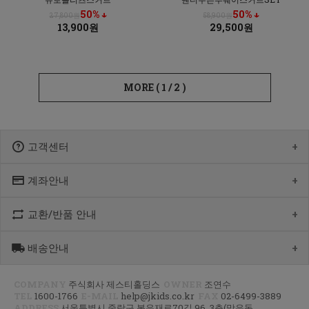
50% ↓
50% ↓
27,800원
58,900원
13,900원
29,500원
MORE (
1
/
2
)
고객센터
계좌안내
1600-1766
[월-목] 10:00 ~14:30
[점심] 12:00 ~ 13:00
교환/반품 안내
우리 1005-302-047686
[금] 08:30 ~ 12:30
국민 933901-01-154555
토요일/일요일/공휴일 휴무
농협 355-0041-4461-73
배송안내
제품수령 후 반품을 하시려면 수령 후 7일 이내에 마이페이지내에서
예금주 : 제스티홀딩스
반품접수 또는 1600-1766번(1833-4181)으로 전화/게시판으로
문의부터 주신 후,
COMPANY
주식회사 제스티홀딩스
OWNER
조연수
평균 상품 준비기간은 주말제외 2~4일까지 소요될수 있습니다.
CJ대한통운(1588-1255)으로 반품접수 또는 인터넷사이트에서 온라인
TEL
1600-1766
E-MAIL
help@jkids.co.kr
FAX
02-6499-3889
(주말 및 공휴일 제외, 제주 도서 산간 지역은 추가로 1~2일이 더
접수 후 픽업요청해주세요.
ADDRESS
서울특별시 중랑구 봉우재로70길 96, 3층(망우동,
소요됩니다.)