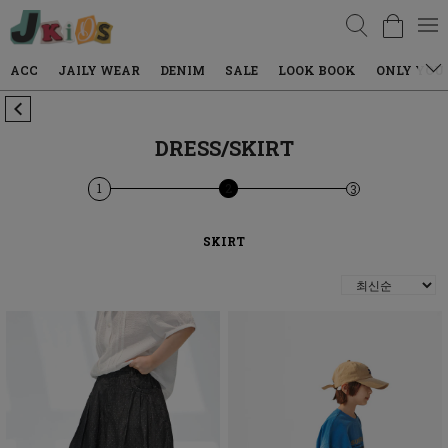
검색
ACC
JAILY WEAR
DENIM
SALE
LOOK BOOK
ONLY YOU
DRESS/SKIRT
1
2
3
SKIRT