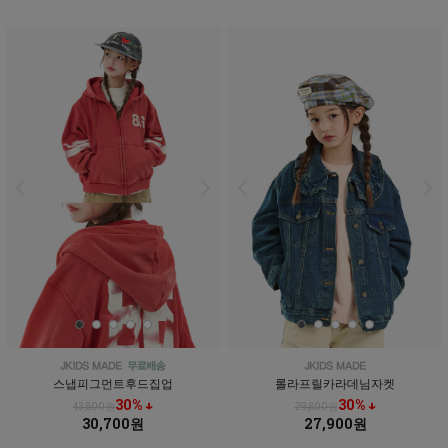
스냅피그먼트후드집업
롤라프릴카라데님자켓
30% ↓
30% ↓
43,800원
39,800원
30,700원
27,900원