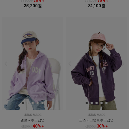
10% ↓
10% ↓
27,900원
37,800원
25,200원
34,100원
멜로디후드집업
오즈피그먼트후드집업
40% ↓
30% ↓
41,800원
41,800원