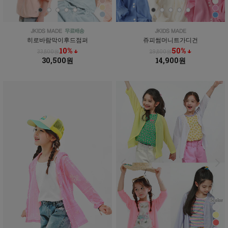
히로바람막이후드점퍼
쥬피썸머니트가디건
10% ↓
50% ↓
33,800원
29,800원
30,500원
14,900원