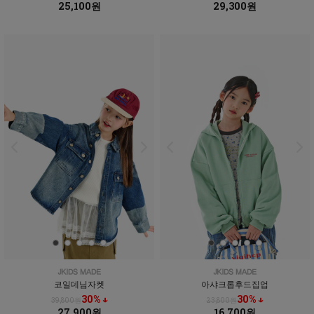
25,100원
29,300원
코일데님자켓
아샤크롭후드집업
30% ↓
30% ↓
39,800원
23,800원
27,900원
16,700원