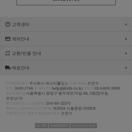
고객센터
계좌안내
1600-1766
[월-목] 10:00 ~14:30
[점심] 12:00 ~ 13:00
교환/반품 안내
우리 1005-302-047686
[금] 08:30 ~ 12:30
국민 933901-01-154555
토요일/일요일/공휴일 휴무
농협 355-0041-4461-73
배송안내
제품수령 후 반품을 하시려면 수령 후 7일 이내에 마이페이지내에서
예금주 : 제스티홀딩스
반품접수 또는 1600-1766번(1833-4181)으로 전화/게시판으로
문의부터 주신 후,
COMPANY
주식회사 제스티홀딩스
OWNER
조연수
평균 상품 준비기간은 주말제외 2~4일까지 소요될수 있습니다.
CJ대한통운(1588-1255)으로 반품접수 또는 인터넷사이트에서 온라인
TEL
1600-1766
E-MAIL
help@jkids.co.kr
FAX
02-6499-3889
(주말 및 공휴일 제외, 제주 도서 산간 지역은 추가로 1~2일이 더
접수 후 픽업요청해주세요.
ADDRESS
서울특별시 중랑구 봉우재로70길 96, 3층(망우동,
소요됩니다.)
유영상가)
주문하신 상품이 입고가 늦어지는 상품이거나 주문 제작 상품일 경우엔
교환/반품 : 경기도 고양시 덕양구 오금동 삼막3길 10 마포지사 1F
BUSINESS LICENSE
204-86-22371
기일이 더 걸릴 수 있습니다.
은평직영2팀 - 제이키즈
MAIL-ORDER LICENSE
제2014-서울중랑-0328호
PRIVACY INFO MANAGER
조연수
신발이나 악세사리 카테고리 상품은 고객님 주문건 결제후 거래처에서
공급해오는 방식으로 같이 주문하시면 배송기간 평균 주말제외 3~5일
이상, 리오더 기간에는 한달정도 소요 되실수 있는점
PC VER
AGREEMENT
개인정보처리방침
양해부탁드립니다.