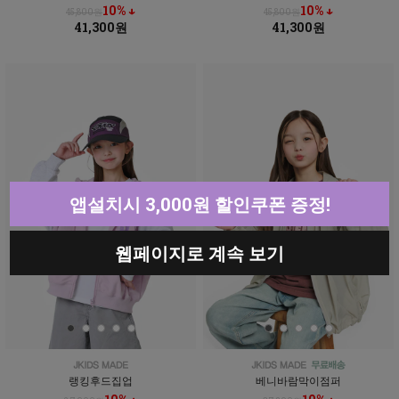
10% ↓
10% ↓
45,800원
45,800원
41,300원
41,300원
앱설치시 3,000원 할인쿠폰 증정!
웹페이지로 계속 보기
랭킹후드집업
베니바람막이점퍼