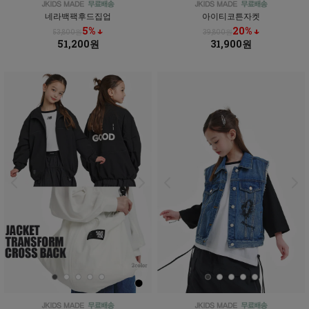
네라백팩후드집업
아이티코튼자켓
5% ↓
20% ↓
53,800원
39,800원
51,200원
31,900원