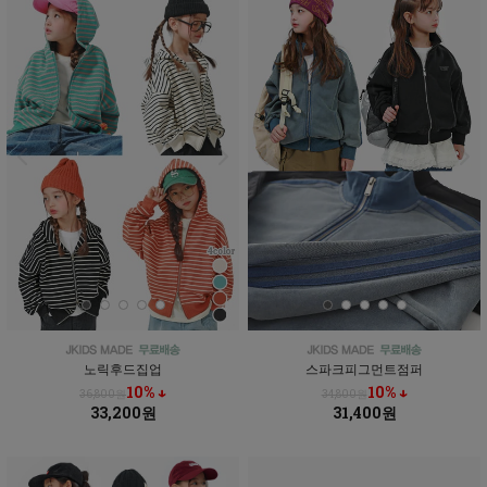
노릭후드집업
스파크피그먼트점퍼
10% ↓
10% ↓
36,800원
34,800원
33,200원
31,400원