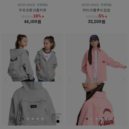
두유코튼크롭자켓
히타크롭후드집업
10% ↓
5% ↓
48,900원
34,900원
44,100원
33,200원