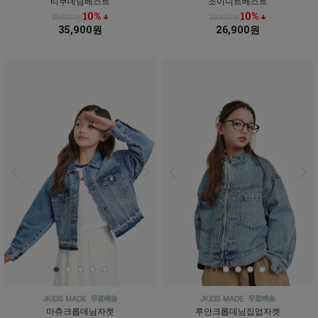
티쿠데님베스트
조이니트베스트
10% ↓
10% ↓
39,800원
29,800원
35,900원
26,900원
마츄크롭데님자켓
루안크롭데님집업자켓