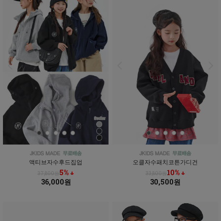
액티브자수후드집업
오클자수패치코튼가디건
5% ↓
10% ↓
37,800원
33,800원
36,000원
30,500원