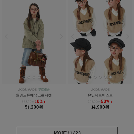
월넛코듀배색코튼자켓
유닛니트베스트
10% ↓
50% ↓
56,800원
29,800원
51,200원
14,900원
MORE (
1
/
2
)