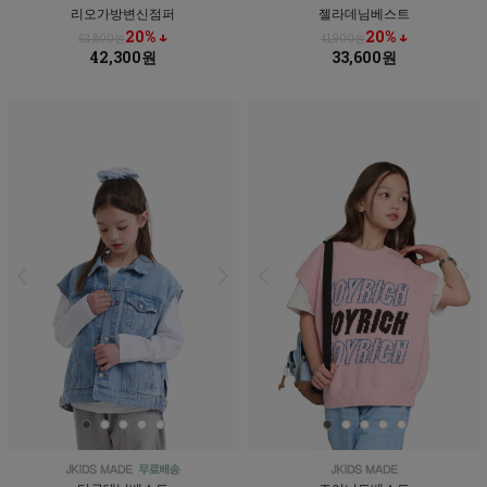
리오가방변신점퍼
젤라데님베스트
20% ↓
20% ↓
52,800원
41,900원
42,300원
33,600원