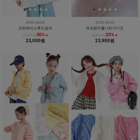
프린레이스후드점퍼
유코썸머쿨니트가디건
30% ↓
20% ↓
32,800원
29,800원
23,000원
23,900원