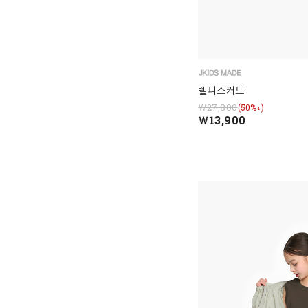
렐피스커트
￦27,800
(50%↓)
￦13,900