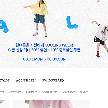
ET(202)
ACC/SHOES()
SWIMWEAR()
EW
VIEW HIT
RANKING
HIGH PRICE
LOW PRICE
NAME