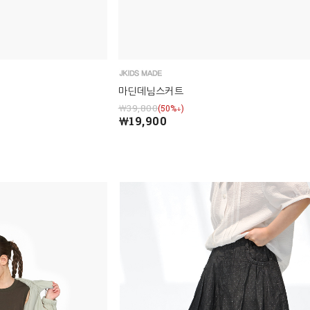
마딘데님스커트
￦39,800
(50%↓)
￦19,900