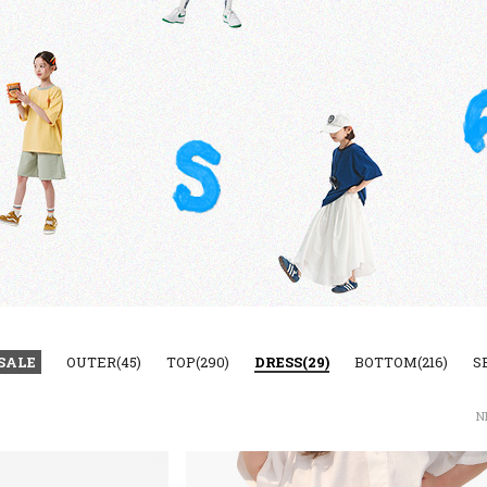
SALE
OUTER(45)
TOP(290)
DRESS(29)
BOTTOM(216)
S
N