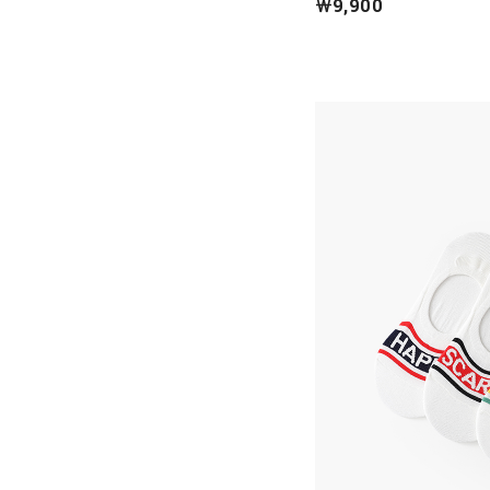
￦9,900