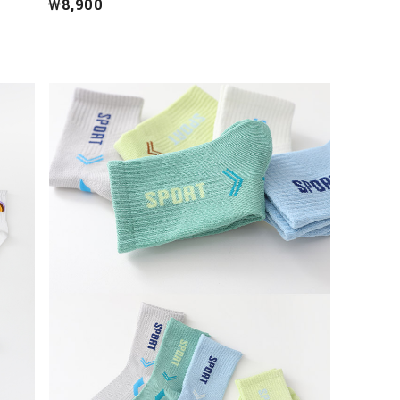
￦8,900