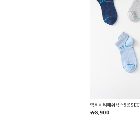
액티비티매쉬삭스5종SET
￦8,900