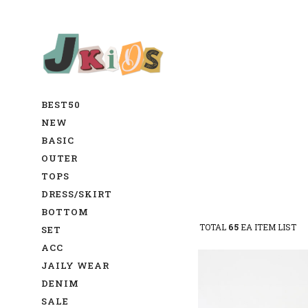
BEST50
NEW
BASIC
OUTER
TOPS
DRESS/SKIRT
BOTTOM
TOTAL
65
EA ITEM LIST
SET
ACC
JAILY WEAR
DENIM
SALE