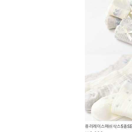
퓨리레이스매쉬삭스5종S