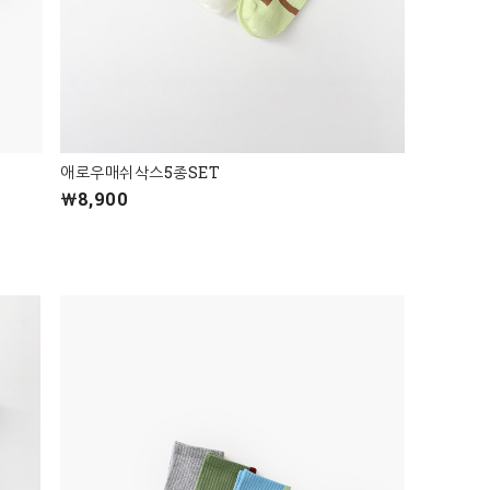
애로우매쉬삭스5종SET
￦8,900