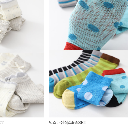
ET
믹스매쉬삭스5종SET