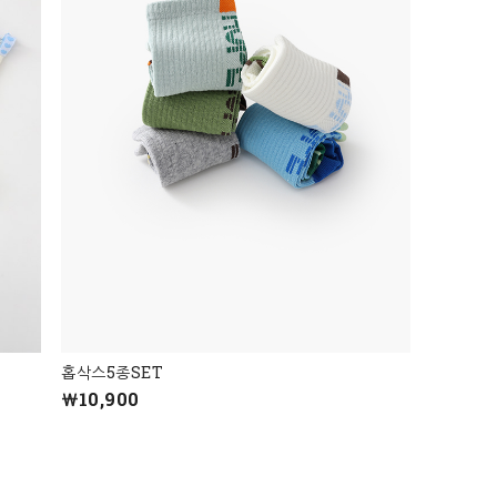
홉삭스5종SET
￦10,900