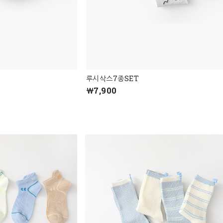
루시삭스7종SET
￦7,900