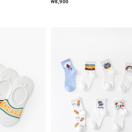
￦8,900