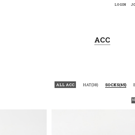
LOGIN
J
ACC
ALL ACC
HAT(38)
SOCKS(65)
N