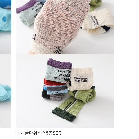
넥시쿨매쉬삭스5종SET