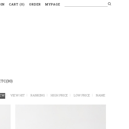
OIN
CART
(
0
)
ORDER
MYPAGE
ETC(30)
EW
VIEW HIT
RANKING
HIGH PRICE
LOW PRICE
NAME