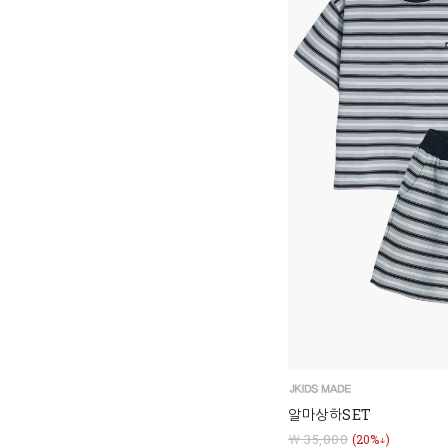
알마상하SET
￦ 35,800
(20%↓)