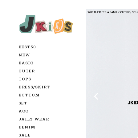
BEST50
NEW
BASIC
OUTER
TOPS
DRESS/SKIRT
BOTTOM
SET
ACC
JAILY WEAR
DENIM
SALE