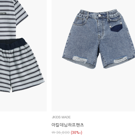
아킬데님하프팬츠
￦ 36,800
(30%↓)