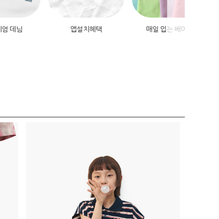
데님
앱설치혜택
매일 입는 베이직