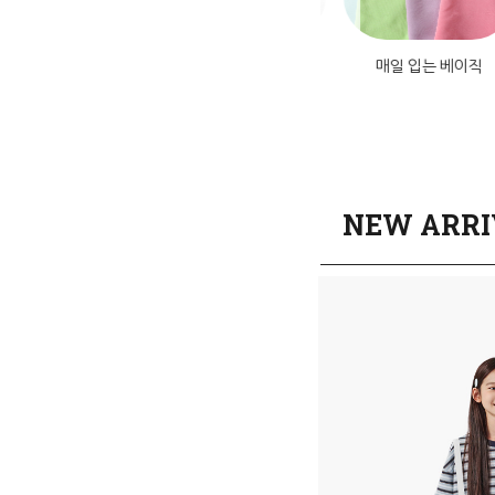
미엄 데님
앱설치혜택
매일 입는 베이직
NEW ARRI