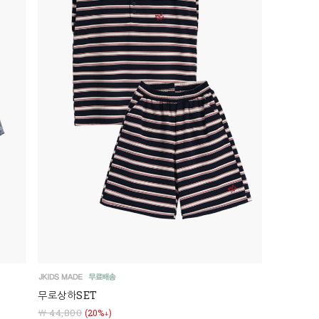
무로상하SET
￦ 44,800
(20%↓)