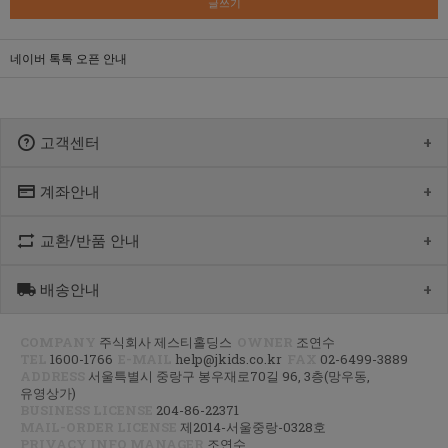
글쓰기
네이버 톡톡 오픈 안내
고객센터
계좌안내
1600-1766
[월-목] 10:00 ~14:30
[점심] 12:00 ~ 13:00
교환/반품 안내
우리 1005-302-047686
[금] 08:30 ~ 12:30
국민 933901-01-154555
토요일/일요일/공휴일 휴무
농협 355-0041-4461-73
배송안내
제품수령 후 반품을 하시려면 수령 후 7일 이내에 마이페이지내에서
예금주 : 제스티홀딩스
반품접수 또는 1600-1766번(1833-4181)으로 전화/게시판으로
문의부터 주신 후,
COMPANY
주식회사 제스티홀딩스
OWNER
조연수
평균 상품 준비기간은 주말제외 2~4일까지 소요될수 있습니다.
CJ대한통운(1588-1255)으로 반품접수 또는 인터넷사이트에서 온라인
TEL
1600-1766
E-MAIL
help@jkids.co.kr
FAX
02-6499-3889
(주말 및 공휴일 제외, 제주 도서 산간 지역은 추가로 1~2일이 더
접수 후 픽업요청해주세요.
ADDRESS
서울특별시 중랑구 봉우재로70길 96, 3층(망우동,
소요됩니다.)
유영상가)
주문하신 상품이 입고가 늦어지는 상품이거나 주문 제작 상품일 경우엔
교환/반품 : 경기도 고양시 덕양구 오금동 삼막3길 10 마포지사 1F
BUSINESS LICENSE
204-86-22371
기일이 더 걸릴 수 있습니다.
은평직영2팀 - 제이키즈
MAIL-ORDER LICENSE
제2014-서울중랑-0328호
PRIVACY INFO MANAGER
조연수
신발이나 악세사리 카테고리 상품은 고객님 주문건 결제후 거래처에서