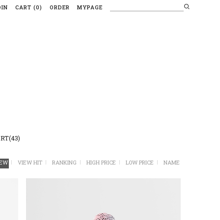
OIN
CART
(
0
)
ORDER
MYPAGE
RT(43)
EW
VIEW HIT
RANKING
HIGH PRICE
LOW PRICE
NAME