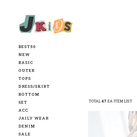
BEST50
NEW
BASIC
OUTER
TOPS
DRESS/SKIRT
BOTTOM
TOTAL
47
EA ITEM LIST
SET
ACC
JAILY WEAR
DENIM
SALE