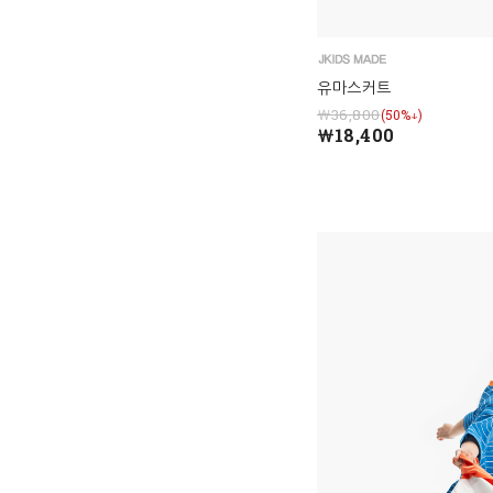
유마스커트
￦36,800
(50%↓)
￦18,400