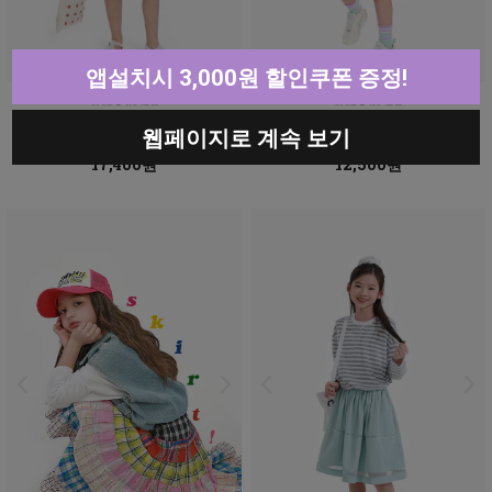
앱설치시 3,000원 할인쿠폰 증정!
로페캉캉데님스커트
슈슈코튼카고스커트
웹페이지로 계속 보기
50% ↓
50% ↓
34,800원
24,900원
17,400원
12,500원