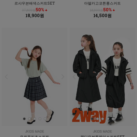
르샤우븐배색스커트SET
아델카고코튼롱스커트
50% ↓
50% ↓
37,800원
28,900원
18,900원
14,500원
유로플리츠스커트
웬디우븐투웨이스커트SET