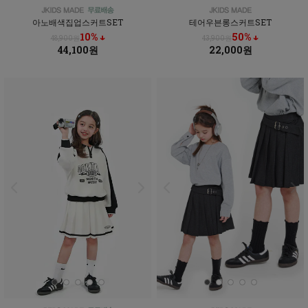
아노배색집업스커트SET
테어우븐롱스커트SET
10% ↓
50% ↓
48,900원
43,900원
44,100원
22,000원