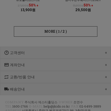
50% ↓
50% ↓
27,800원
58,900원
13,900원
29,500원
MORE (
1
/
2
)
고객센터
계좌안내
1600-1766
[월-목] 10:00 ~14:30
[점심] 12:00 ~ 13:00
교환/반품 안내
우리 1005-302-047686
[금] 08:30 ~ 12:30
국민 933901-01-154555
토요일/일요일/공휴일 휴무
농협 355-0041-4461-73
배송안내
제품수령 후 반품을 하시려면 수령 후 7일 이내에 마이페이지내에서
예금주 : 제스티홀딩스
반품접수 또는 1600-1766번(1833-4181)으로 전화/게시판으로
문의부터 주신 후,
COMPANY
주식회사 제스티홀딩스
OWNER
조연수
평균 상품 준비기간은 주말제외 2~4일까지 소요될수 있습니다.
CJ대한통운(1588-1255)으로 반품접수 또는 인터넷사이트에서 온라인
TEL
1600-1766
E-MAIL
help@jkids.co.kr
FAX
02-6499-3889
(주말 및 공휴일 제외, 제주 도서 산간 지역은 추가로 1~2일이 더
접수 후 픽업요청해주세요.
ADDRESS
서울특별시 중랑구 봉우재로70길 96, 3층(망우동,
소요됩니다.)