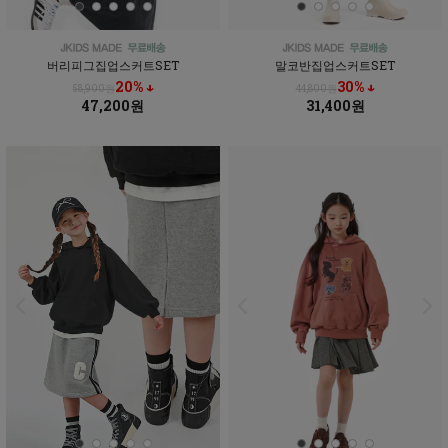
버리피그집업스커트SET
말코반집업스커트SET
20% ↓
30% ↓
58,900원
44,800원
47,200원
31,400원