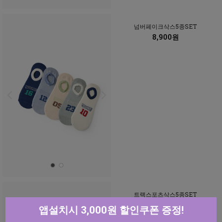
넘버페이크삭스5종SET
8,900원
트랙스포츠삭스5종SET
8,900원
앱설치시 3,000원 할인쿠폰 증정!