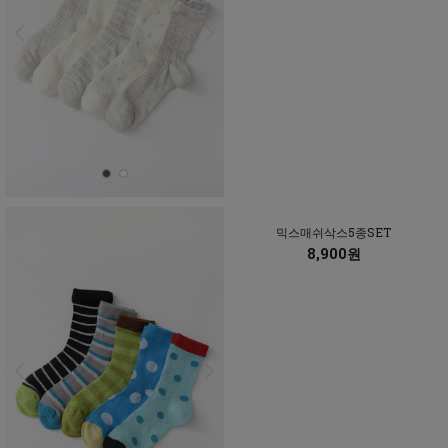
믹스매쉬삭스5종SET
8,900원