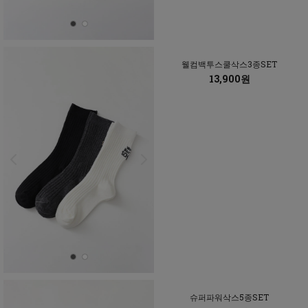
웰컴백투스쿨삭스3종SET
13,900원
슈퍼파워삭스5종SET