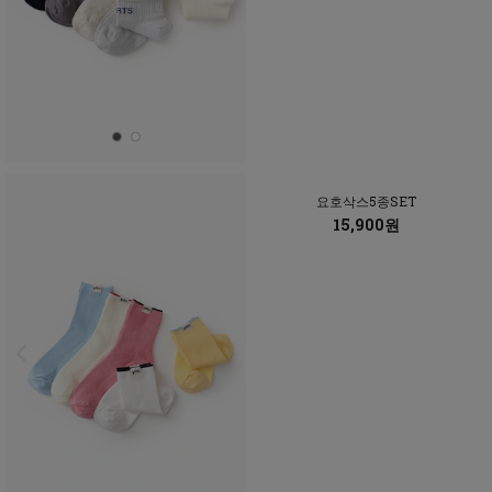
요호삭스5종SET
15,900원