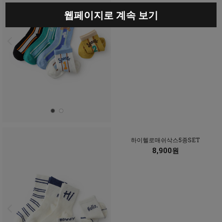
웹페이지로 계속 보기
하이헬로매쉬삭스5종SET
8,900원