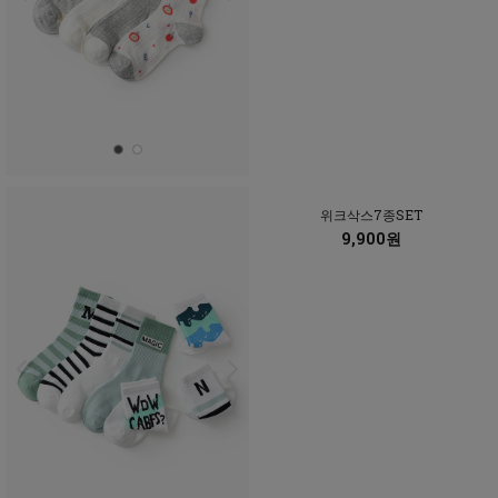
위크삭스7종SET
9,900원