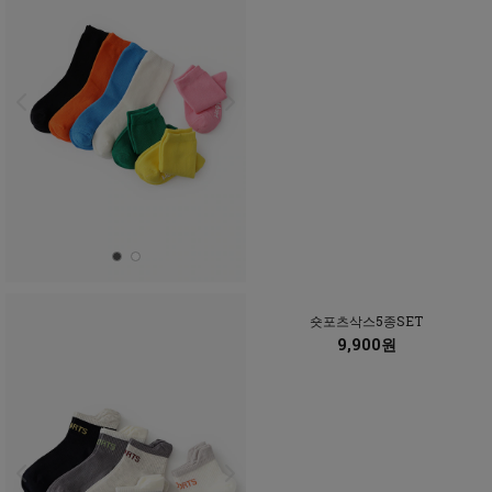
숏포츠삭스5종SET
9,900원