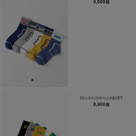
9,900원
23스포티크루삭스5종SET
8,900원