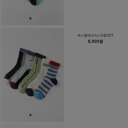
넥시쿨매쉬삭스5종SET
8,900원