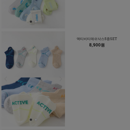
액티비티매쉬삭스5종SET
8,900원