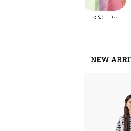
미엄 데님
앱설치혜택
매일 입는 베이직
NEW ARRI