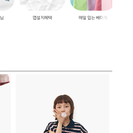
데님
앱설치혜택
매일 입는 베이직