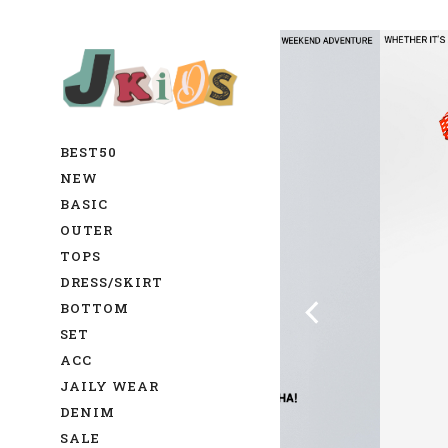
BEST50
NEW
BASIC
OUTER
TOPS
DRESS/SKIRT
BOTTOM
SET
ACC
JAILY WEAR
DENIM
SALE