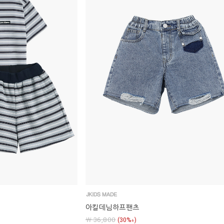
아킬데님하프팬츠
￦ 36,800
(30%↓)