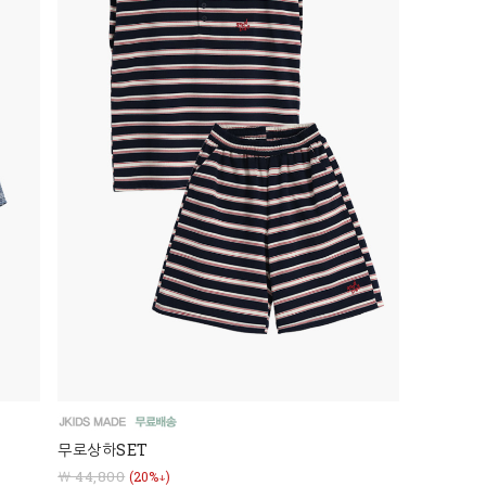
무로상하SET
￦ 44,800
(20%↓)