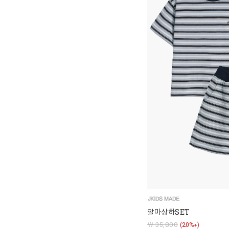
알마상하SET
￦ 35,800
(20%↓)