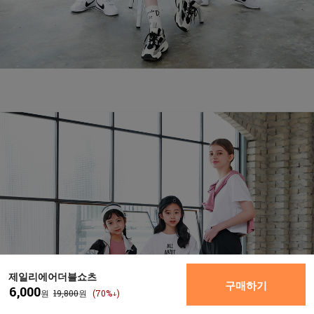
제일리에어더블쇼츠
구매하기
6,000
원
19,800
원
(70%↓)