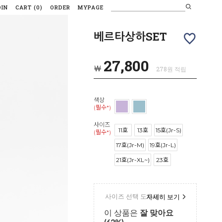
OIN
CART
(
0
)
ORDER
MYPAGE
베르타상하SET
27,800
￦
278원 적립
색상
(필수*)
사이즈
11호
13호
15호(Jr-S)
(필수*)
17호(Jr-M)
19호(Jr-L)
21호(Jr-XL~)
23호