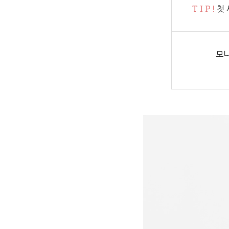
T I P !
첫 
모니