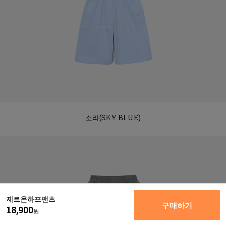
소라(SKY BLUE)
제르온하프팬츠
구매하기
18,900
원