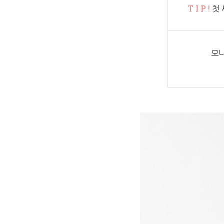
T I P !
첫 
모니