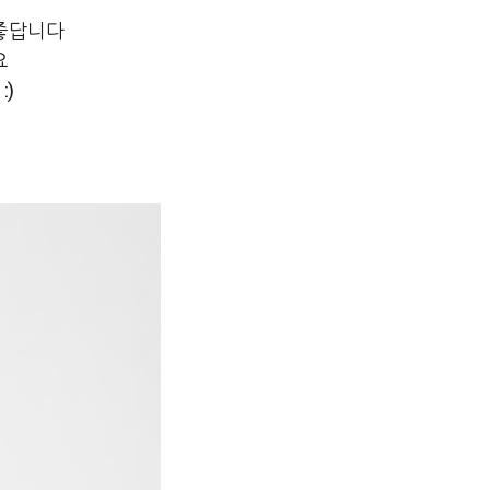
 좋답니다
요
)