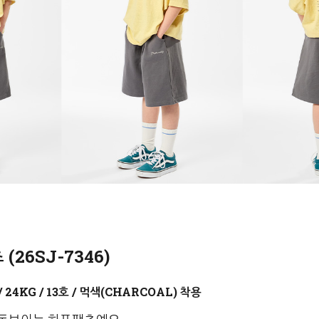
26SJ-7346)
먹색(CHARCOAL)