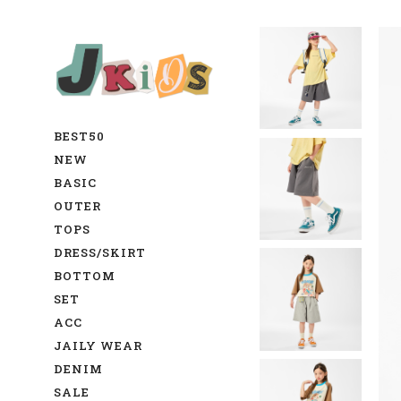
BEST50
NEW
BASIC
OUTER
TOPS
DRESS/SKIRT
BOTTOM
SET
ACC
JAILY WEAR
DENIM
SALE