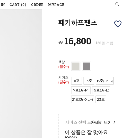
OIN
CART
(
0
)
ORDER
MYPAGE
페키하프팬츠
16,800
￦
168원 적립
색상
(필수*)
사이즈
11호
13호
15호(Jr-S)
(필수*)
17호(Jr-M)
19호(Jr-L)
21호(Jr-XL~)
23호