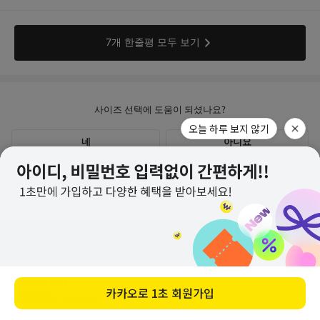
고객센터
계좌안내
1600-1766
무로상하SET
구매하기
[월-목] 10:00 ~14:30
35,900
원
44,800
원
(20%↓)
[점심] 12:00 ~ 13:00
교환/반품 안내
우리 1005-302-047686
[금] 08:30 ~ 12:30