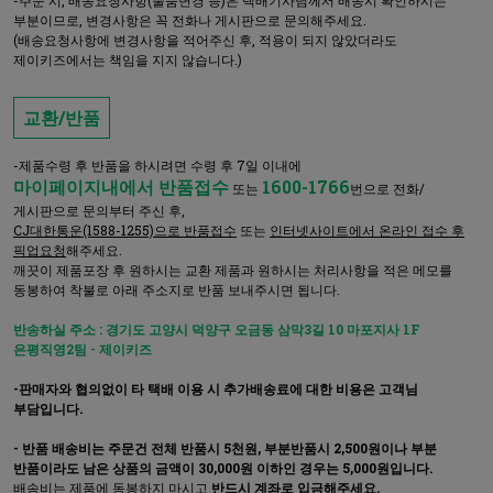
부분이므로, 변경사항은 꼭 전화나 게시판으로 문의해주세요.
(배송요청사항에 변경사항을 적어주신 후, 적용이 되지 않았더라도
제이키즈에서는 책임을 지지 않습니다.)
교환/반품
-제품수령 후 반품을 하시려면 수령 후 7일 이내에
마이페이지내에서 반품접수
1600-1766
또는
번으로 전화/
게시판으로 문의부터 주신 후,
CJ대한통운(1588-1255)으로 반품접수
또는
인터넷사이트에서 온라인 접수 후
픽업요청
해주세요.
깨끗이 제품포장 후 원하시는 교환 제품과 원하시는 처리사항을 적은 메모를
동봉하여 착불로 아래 주소지로 반품 보내주시면 됩니다.
반송하실 주소 : 경기도 고양시 덕양구 오금동 삼막3길 10 마포지사 1F
은평직영2팀 - 제이키즈
-판매자와 협의없이 타 택배 이용 시 추가배송료에 대한 비용은 고객님
부담입니다.
- 반품 배송비는 주문건 전체 반품시 5천원, 부분반품시 2,500원이나 부분
반품이라도 남은 상품의 금액이 30,000원 이하인 경우는 5,000원입니다.
배송비는 제품에 동봉하지 마시고
반드시 계좌로 입금해주세요.