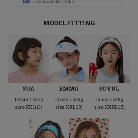
MODEL FITTING
SUA
EMMA
SOYUL
124cm / 22kg
127cm / 23kg
131cm / 23kg
size-XXL(13)
size-XXL(13)
size-XXXL(15)