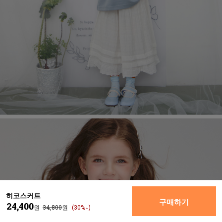
히코스커트
구매하기
24,400
원
34,800
원
(30%↓)