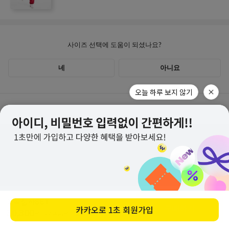
오늘 하루 보지 않기
고객센터
계좌안내
1600-1766
[월-목] 10:00 ~14:30
[점심] 12:00 ~ 13:00
교환/반품 안내
우리 1005-302-047686
[금] 08:30 ~ 12:30
국민 933901-01-154555
토요일/일요일/공휴일 휴무
이픽상하SET
농협 355-0041-4461-73
구매하기
카카오로
1초 회원가입
30,300
배송안내
원
37,800
원
(20%↓)
제품수령 후 반품을 하시려면 수령 후 7일 이내에 마이페이지내에서
예금주 : 제스티홀딩스
반품접수 또는 1600-1766번(1833-4181)으로 전화/게시판으로