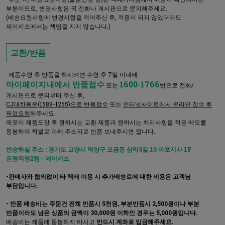
부분이므로, 변경사항은 꼭 전화나 게시판으로 문의해주세요.
(배송요청사항에 변경사항을 적어주신 후, 적용이 되지 않았더라도
제이키즈에서는 책임을 지지 않습니다.)
교환/반품
-제품수령 후 반품을 하시려면 수령 후 7일 이내에
마이페이지내에서 반품접수
1600-1766
또는
번으로 전화/
게시판으로 문의부터 주신 후,
CJ대한통운(1588-1255)으로 반품접수
또는
인터넷사이트에서 온라인 접수 후
픽업요청
해주세요.
깨끗이 제품포장 후 원하시는 교환 제품과 원하시는 처리사항을 적은 메모를
동봉하여 착불로 아래 주소지로 반품 보내주시면 됩니다.
반송하실 주소 : 경기도 고양시 덕양구 오금동 삼막3길 10 마포지사 1F
은평직영2팀 - 제이키즈
-판매자와 협의없이 타 택배 이용 시 추가배송료에 대한 비용은 고객님
부담입니다.
- 반품 배송비는 주문건 전체 반품시 5천원, 부분반품시 2,500원이나 부분
반품이라도 남은 상품의 금액이 30,000원 이하인 경우는 5,000원입니다.
배송비는 제품에 동봉하지 마시고
반드시 계좌로 입금해주세요.