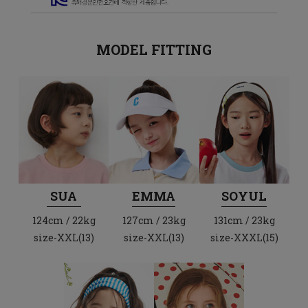
MODEL FITTING
SUA
EMMA
SOYUL
124cm / 22kg
127cm / 23kg
131cm / 23kg
size-XXL(13)
size-XXL(13)
size-XXXL(15)