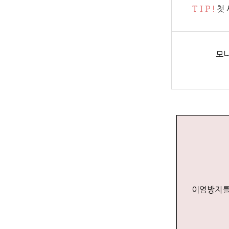
T I P !
첫 
모니
이염방지를 