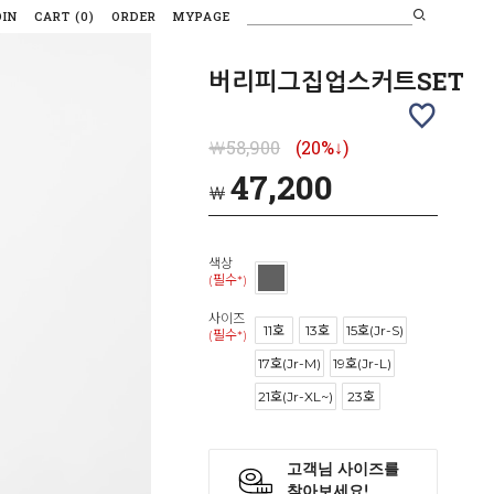
OIN
CART
(
0
)
ORDER
MYPAGE
버리피그집업스커트SET
￦58,900
(20%↓)
47,200
￦
색상
(필수*)
사이즈
11호
13호
15호(Jr-S)
(필수*)
17호(Jr-M)
19호(Jr-L)
21호(Jr-XL~)
23호