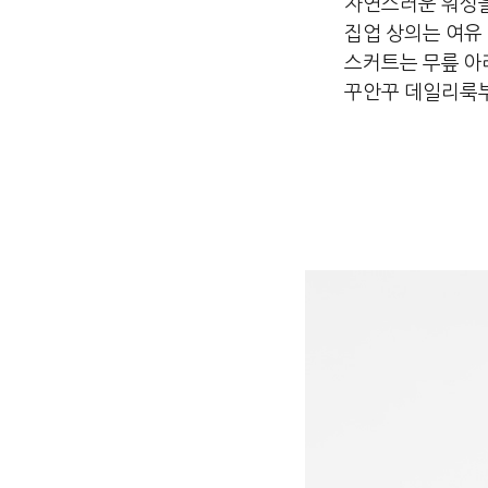
자연스러운 워싱을
집업 상의는 여유
스커트는 무릎 아
꾸안꾸 데일리룩부