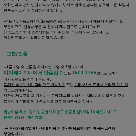
수취인과의 전화 연결이 되지 않거나 부재로 인해 반송되는 경우의 모든 책임과
반송료는 고객이 부담하셔야 합니다.
-주문 시, 배송요청사항(물품변경 등)은 택배기사님께서 배송시 확인하시는
부분이므로, 변경사항은 꼭 전화나 게시판으로 문의해주세요.
(배송요청사항에 변경사항을 적어주신 후, 적용이 되지 않았더라도
제이키즈에서는 책임을 지지 않습니다.)
교환/반품
-제품수령 후 반품을 하시려면 수령 후 7일 이내에
마이페이지내에서 반품접수
1600-1766
또는
번으로 전화/
게시판으로 문의부터 주신 후,
CJ대한통운(1588-1255)으로 반품접수
또는
인터넷사이트에서 온라인 접수 후
픽업요청
해주세요.
깨끗이 제품포장 후 원하시는 교환 제품과 원하시는 처리사항을 적은 메모를
동봉하여 착불로 아래 주소지로 반품 보내주시면 됩니다.
반송하실 주소 : 경기도 고양시 덕양구 오금동 삼막3길 10 마포지사 1F
은평직영2팀 - 제이키즈
-판매자와 협의없이 타 택배 이용 시 추가배송료에 대한 비용은 고객님
부담입니다.