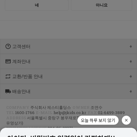
고객센터
계좌안내
1600-1766
[월-목] 10:00 ~14:30
[점심] 12:00 ~ 13:00
교환/반품 안내
우리 1005-302-047686
[금] 08:30 ~ 12:30
국민 933901-01-154555
토요일/일요일/공휴일 휴무
농협 355-0041-4461-73
배송안내
제품수령 후 반품을 하시려면 수령 후 7일 이내에 마이페이지내에서
예금주 : 제스티홀딩스
반품접수 또는 1600-1766번(1833-4181)으로 전화/게시판으로
문의부터 주신 후,
COMPANY
주식회사 제스티홀딩스
OWNER
조연수
평균 상품 준비기간은 주말제외 2~4일까지 소요될수 있습니다.
CJ대한통운(1588-1255)으로 반품접수 또는 인터넷사이트에서 온라인
TEL
1600-1766
E-MAIL
help@jkids.co.kr
FAX
02-6499-3889
(주말 및 공휴일 제외, 제주 도서 산간 지역은 추가로 1~2일이 더
접수 후 픽업요청해주세요.
ADDRESS
서울특별시 중랑구 봉우재로70길 96, 3층(망우동,
소요됩니다.)
오늘 하루 보지 않기
유영상가)
주문하신 상품이 입고가 늦어지는 상품이거나 주문 제작 상품일 경우엔
교환/반품 : 경기도 고양시 덕양구 오금동 삼막3길 10 마포지사 1F
BUSINESS LICENSE
204-86-22371
기일이 더 걸릴 수 있습니다.
은평직영2팀 - 제이키즈
MAIL-ORDER LICENSE
제2014-서울중랑-0328호