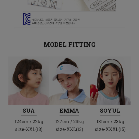
MODEL FITTING
SUA
EMMA
SOYUL
124cm / 22kg
127cm / 23kg
131cm / 23kg
size-XXL(13)
size-XXL(13)
size-XXXL(15)