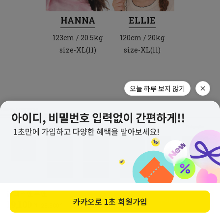
HANNA
ELLIE
123cm / 20.5kg
120cm / 20kg
size-XL(11)
size-XL(11)
오늘 하루 보지 않기
릴렉스맨투맨
구매하기
카카오로
1초 회원가입
19,100
원
23,800
원
(20%↓)