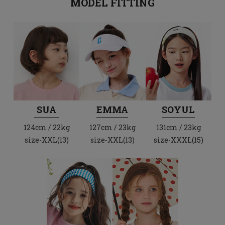
MODEL FITTING
SUA
EMMA
SOYUL
124cm / 22kg
127cm / 23kg
131cm / 23kg
size-XXL(13)
size-XXL(13)
size-XXXL(15)