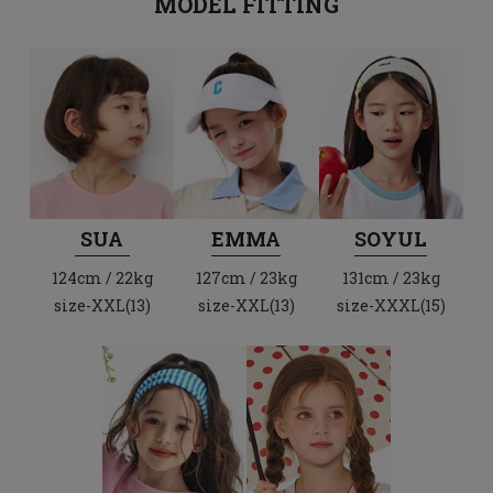
MODEL FITTING
SUA
EMMA
SOYUL
124cm / 22kg
127cm / 23kg
131cm / 23kg
size-XXL(13)
size-XXL(13)
size-XXXL(15)