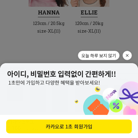
HANNA
ELLIE
123cm / 20.5kg
120cm / 20kg
size-XL(11)
size-XL(11)
오늘 하루 보지 않기
코다카라맨투맨
구매하기
카카오로
1초 회원가입
25,100
원
27,800
원
(10%↓)