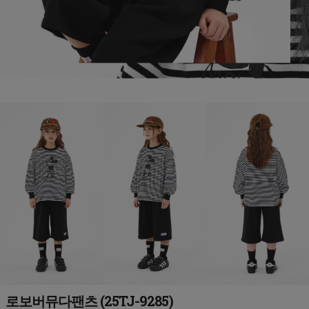
로보버뮤다팬츠 (25TJ-9285)