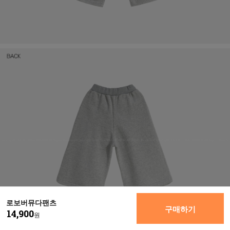
로보버뮤다팬츠
구매하기
14,900
원