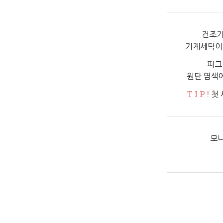
건조기
기계세탁이
피그
원단 염색
T I P !
첫 
모니