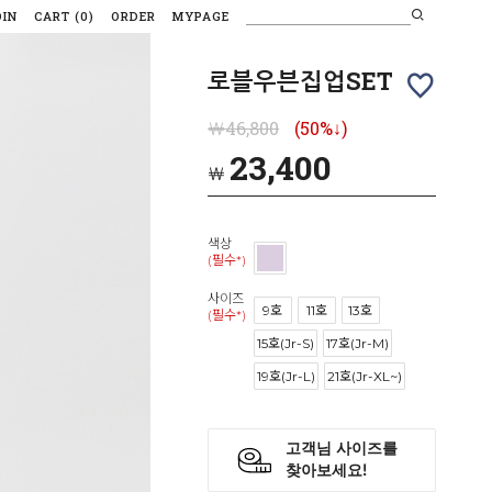
OIN
CART
(
0
)
ORDER
MYPAGE
로블우븐집업SET
￦46,800
(50%↓)
23,400
￦
색상
(필수*)
사이즈
9호
11호
13호
(필수*)
15호(Jr-S)
17호(Jr-M)
19호(Jr-L)
21호(Jr-XL~)