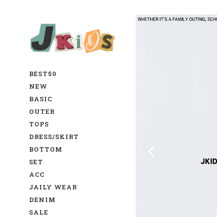
BEST50
NEW
BASIC
OUTER
TOPS
DRESS/SKIRT
BOTTOM
SET
ACC
JAILY WEAR
DENIM
SALE