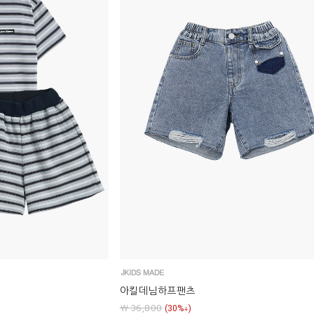
아킬데님하프팬츠
￦ 36,800
(30%↓)