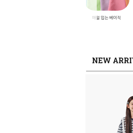
미엄 데님
앱설치혜택
매일 입는 베이직
NEW ARRI