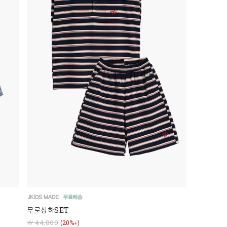
무로상하SET
￦ 44,800
(20%↓)