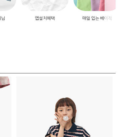
데님
앱설치혜택
매일 입는 베이직