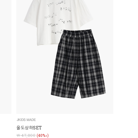
올도상하SET
￦ 47,800
(40%↓)