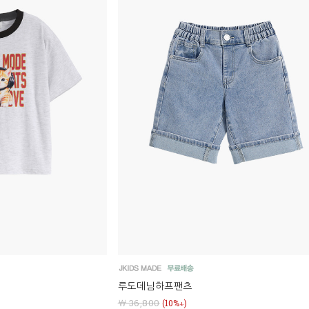
루도데님하프팬츠
￦ 36,800
(10%↓)