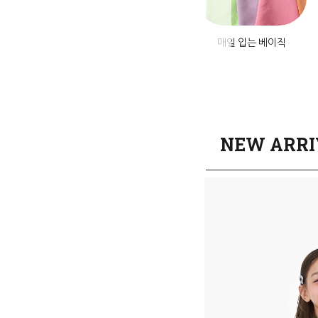
미엄 데님
앱설치혜택
매일 입는 베이직
NEW ARRI