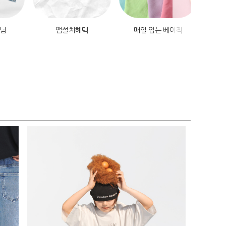
데님
앱설치혜택
매일 입는 베이직