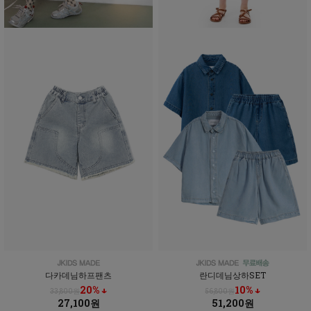
다카데님하프팬츠
란디데님상하SET
20% ↓
10% ↓
33,800원
56,800원
27,100원
51,200원