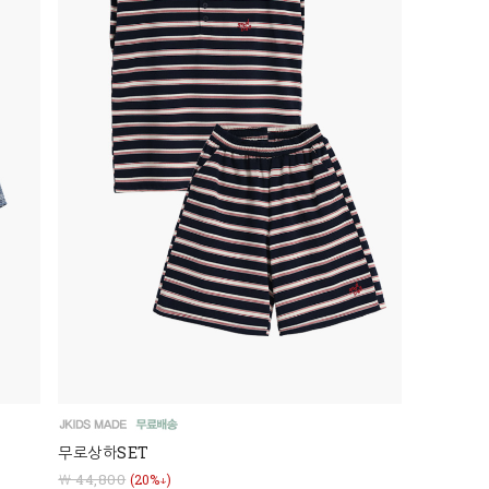
무로상하SET
￦ 44,800
(20%↓)