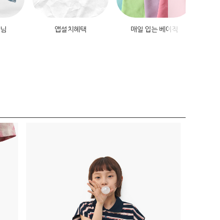
데님
앱설치혜택
매일 입는 베이직