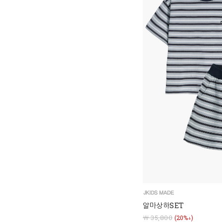
알마상하SET
￦ 35,800
(20%↓)