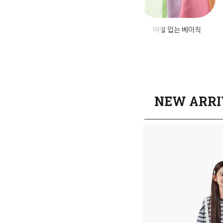
미엄 데님
앱설치혜택
매일 입는 베이직
NEW ARRI