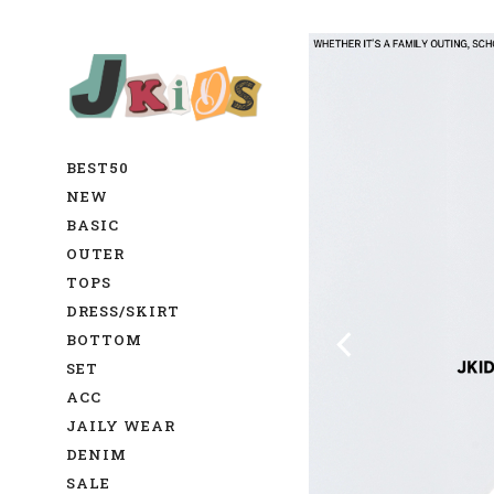
BEST50
NEW
BASIC
OUTER
TOPS
DRESS/SKIRT
BOTTOM
SET
ACC
JAILY WEAR
DENIM
SALE