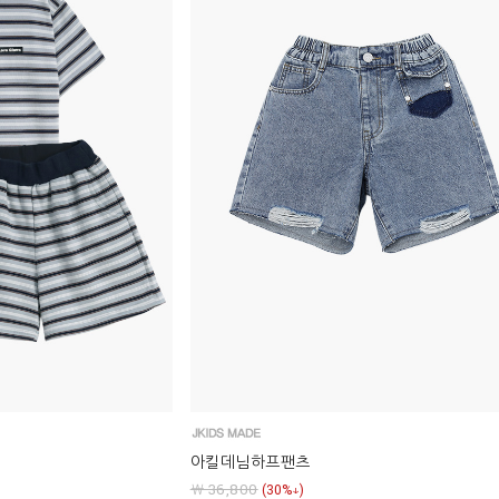
아킬데님하프팬츠
￦ 36,800
(30%↓)