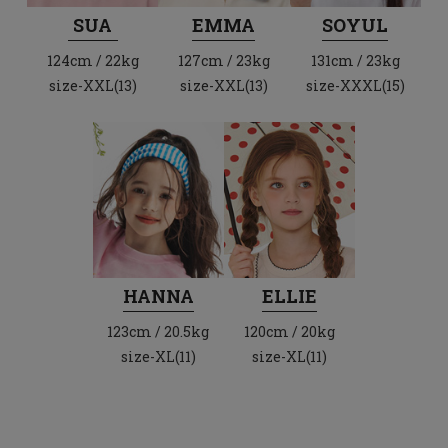
SUA
EMMA
SOYUL
124cm / 22kg
127cm / 23kg
131cm / 23kg
size-XXL(13)
size-XXL(13)
size-XXXL(15)
HANNA
ELLIE
123cm / 20.5kg
120cm / 20kg
size-XL(11)
size-XL(11)