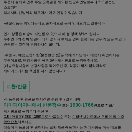
주문서 결제 확인후 주말,공휴일을 제외한 입금확인일로부터 2~3일정도
소요되며
악세사리,신발제외,리오더시 더 지연될수 있습니다
-품절상품은 확인되는데로 순차적으로 문자 안내드리고 있습니다
인기 상품은 배송이 지연될 수 있으니 이 점 양해 부탁드립니다.
수취인과의 전화 연결이 되지 않거나 부재로 인해 반송되는 경우의 모든 책임과
반송료는 고객이 부담하셔야 합니다.
-주문 시, 배송요청사항(물품변경 등)은 택배기사님께서 배송시 확인하시는
부분이므로, 변경사항은 꼭 전화나 게시판으로 문의해주세요.
(배송요청사항에 변경사항을 적어주신 후, 적용이 되지 않았더라도
제이키즈에서는 책임을 지지 않습니다.)
교환/반품
-제품수령 후 반품을 하시려면 수령 후 7일 이내에
마이페이지내에서 반품접수
1600-1766
또는
번으로 전화/
게시판으로 문의부터 주신 후,
CJ대한통운(1588-1255)으로 반품접수
또는
인터넷사이트에서 온라인 접수 후
픽업요청
해주세요.
깨끗이 제품포장 후 원하시는 교환 제품과 원하시는 처리사항을 적은 메모를