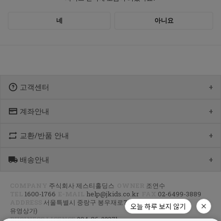
고객센터
계좌안내
1600-1766
[월-목] 10:00 ~14:30
[점심] 12:00 ~ 13:00
교환/반품 안내
우리 1005-302-047686
[금] 08:30 ~ 12:30
국민 933901-01-154555
토요일/일요일/공휴일 휴무
농협 355-0041-4461-73
배송안내
제품수령 후 반품을 하시려면 수령 후 7일 이내에 마이페이지내에서
예금주 : 제스티홀딩스
반품접수 또는 1600-1766번(1833-4181)으로 전화/게시판으로
문의부터 주신 후,
COMPANY
주식회사 제스티홀딩스
OWNER
조연수
평균 상품 준비기간은 주말제외 2~4일까지 소요될수 있습니다.
CJ대한통운(1588-1255)으로 반품접수 또는 인터넷사이트에서 온라인
TEL
1600-1766
E-MAIL
help@jkids.co.kr
FAX
02-6499-3889
(주말 및 공휴일 제외, 제주 도서 산간 지역은 추가로 1~2일이 더
접수 후 픽업요청해주세요.
ADDRESS
서울특별시 중랑구 봉우재로70길 96, 3층(망우동,
소요됩니다.)
오늘 하루 보지 않기
유영상가)
주문하신 상품이 입고가 늦어지는 상품이거나 주문 제작 상품일 경우엔
교환/반품 : 경기도 고양시 덕양구 오금동 삼막3길 10 마포지사 1F
BUSINESS LICENSE
204-86-22371
기일이 더 걸릴 수 있습니다.
은평직영2팀 - 제이키즈