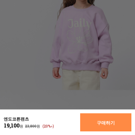
엔도코튼팬츠
구매하기
19,100
원
23,800
원
(20%↓)