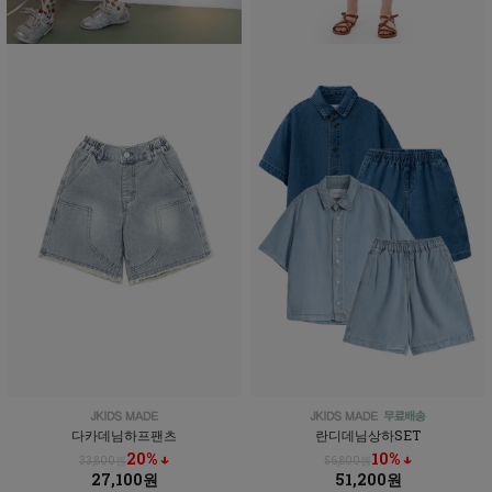
다카데님하프팬츠
란디데님상하SET
20% ↓
10% ↓
33,800원
56,800원
27,100원
51,200원