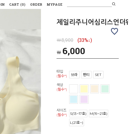
OIN
CART
(
0
)
ORDER
MYPAGE
제일리주니어심리스언더웨
￦8,900
(
33
%↓)
6,000
￦
타입
브라
팬티
SET
(필수*)
색상
(필수*)
사이즈
S(13~17호)
M(19~21호)
(필수*)
L(21호~)