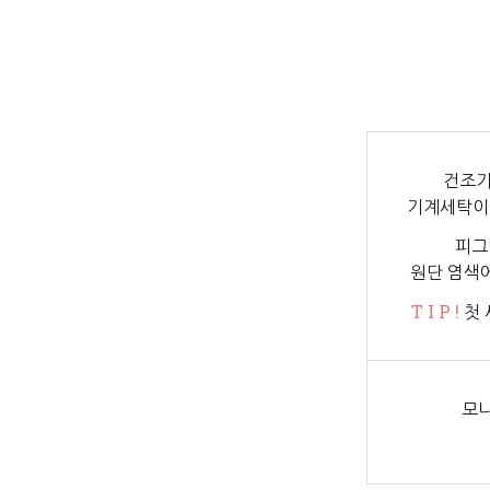
건조기
기계세탁이
피그
원단 염색
T I P !
첫 
모니