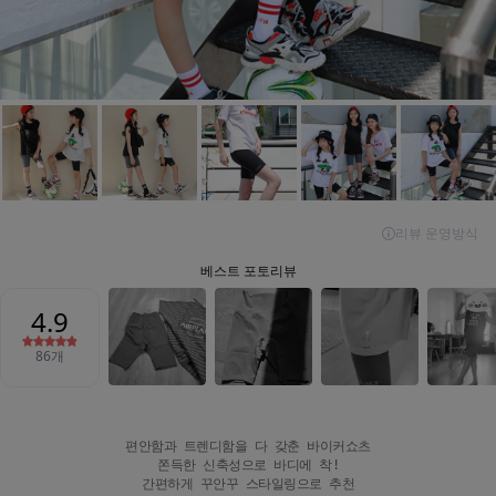
편안함과 트렌디함을 다 갖춘 바이커쇼츠

쫀득한 신축성으로 바디에 착!
