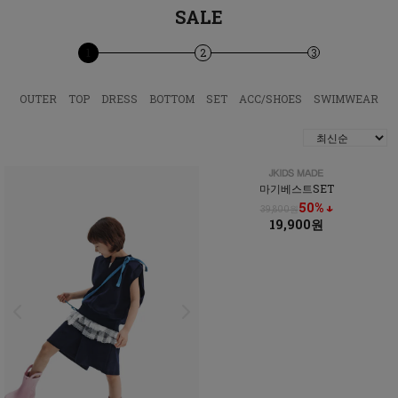
SALE
1
2
3
OUTER
TOP
DRESS
BOTTOM
SET
ACC/SHOES
SWIMWEAR
마기베스트SET
50% ↓
39,800원
19,900원