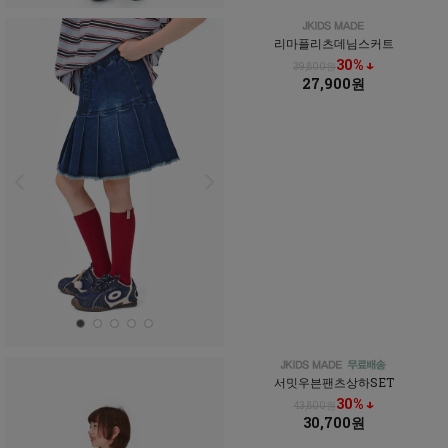
리마플리츠데님스커트
30% ↓
39,800원
27,900원
서밋우븐팬츠상하SET
30% ↓
43,800원
30,700원