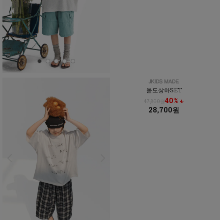
올도상하SET
40% ↓
47,800원
28,700원