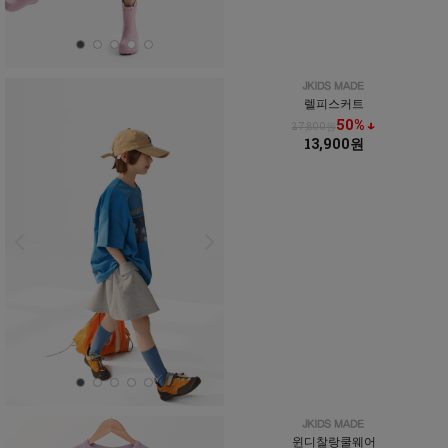
렐피스커트
50% ↓
27,800원
13,900원
윈디찰랑쿨웨어