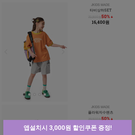
타비상하SET
50% ↓
32,800원
16,400원
플라워자수팬츠
50% ↓
39,800원
19,900원
앱설치시 3,000원 할인쿠폰 증정!