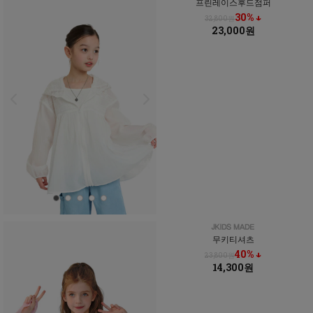
프린레이스후드점퍼
30% ↓
32,800원
23,000원
무키티셔츠
40% ↓
23,800원
14,300원