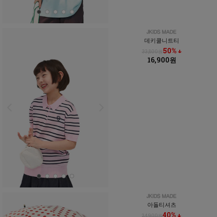
데키쿨니트티
50% ↓
33,800원
16,900원
아돌티셔츠
40% ↓
24,900원