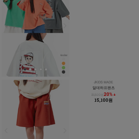
알데하프팬츠
20% ↓
18,800원
15,100원