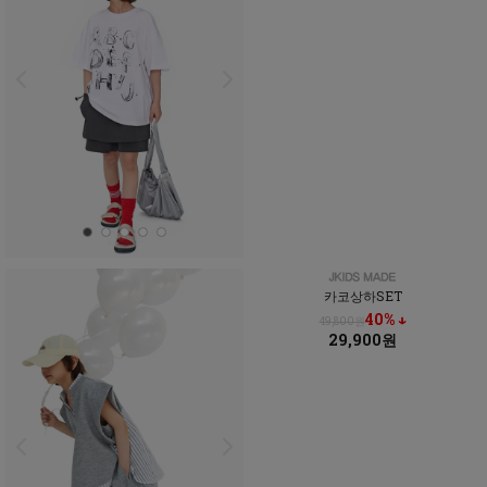
카코상하SET
40% ↓
49,800원
29,900원