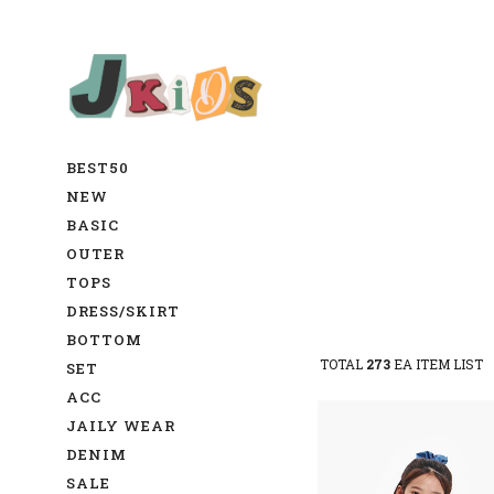
BEST50
NEW
BASIC
OUTER
TOPS
DRESS/SKIRT
BOTTOM
TOTAL
273
EA ITEM LIST
SET
ACC
JAILY WEAR
DENIM
SALE