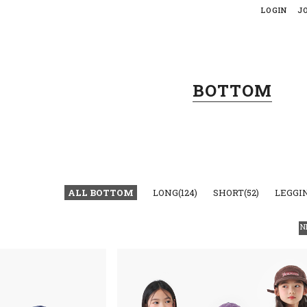
LOGIN
J
BOTTOM
ALL BOTTOM
LONG(124)
SHORT(52)
LEGGIN
N