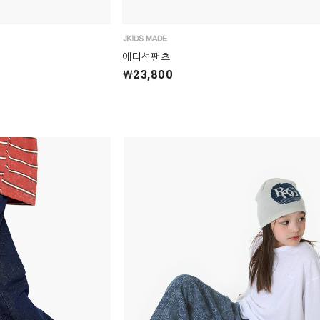
에디션팬츠
￦23,800