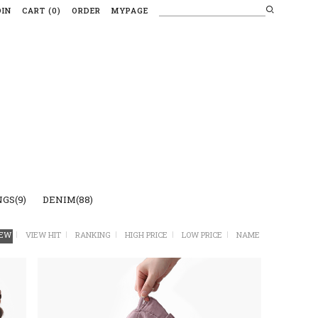
OIN
CART
(
0
)
ORDER
MYPAGE
GS(9)
DENIM(88)
EW
VIEW HIT
RANKING
HIGH PRICE
LOW PRICE
NAME