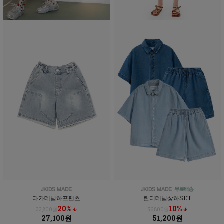
다카데님하프팬츠
란디데님상하SET
20% ↓
10% ↓
33,800원
56,800원
27,100원
51,200원