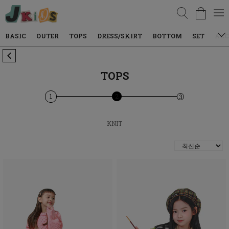
검색
BASIC
OUTER
TOPS
DRESS/SKIRT
BOTTOM
SET
ACC
TOPS
1
2
3
KNIT