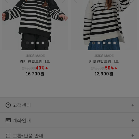
래니언발트임니트
키코언발트임니트
40% ↓
50% ↓
27,800원
27,800원
16,700원
13,900원
고객센터
계좌안내
1600-1766
[월-목] 10:00 ~14:30
[점심] 12:00 ~ 13:00
교환/반품 안내
우리 1005-302-047686
[금] 08:30 ~ 12:30