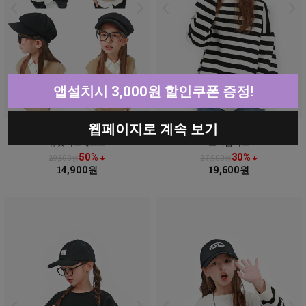
앱설치시 3,000원 할인쿠폰 증정!
웹페이지로 계속 보기
유닛니트베스트
로시봄니트
50% ↓
30% ↓
29,800원
27,900원
14,900원
19,600원