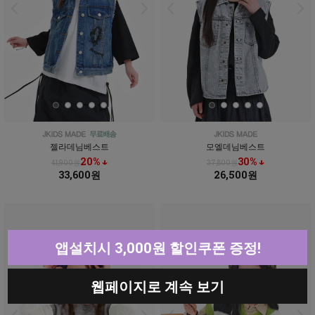
젤라데님베스트
모엘데님베스트
20% ↓
30% ↓
41,900원
37,800원
33,600원
26,500원
앱설치시 3,000원 할인쿠폰 증정!
웹페이지로 계속 보기