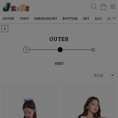
검색
OUTER
TOPS
DRESS/SKIRT
BOTTOM
SET
ACC
JAILY
OUTER
1
2
3
VEST