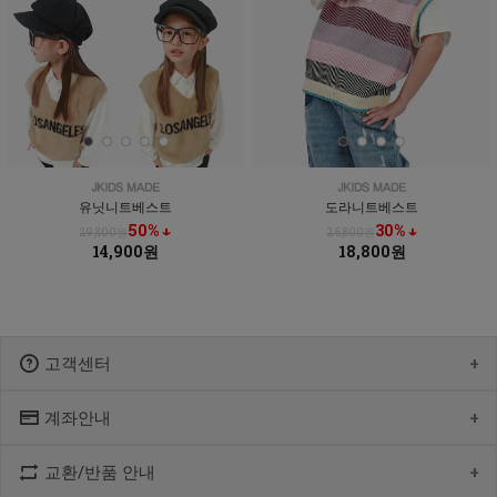
유닛니트베스트
도라니트베스트
50% ↓
30% ↓
29,800원
26,800원
14,900원
18,800원
고객센터
계좌안내
1600-1766
[월-목] 10:00 ~14:30
[점심] 12:00 ~ 13:00
교환/반품 안내
우리 1005-302-047686
[금] 08:30 ~ 12:30
국민 933901-01-154555