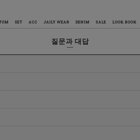
TOM
SET
ACC
JAILY WEAR
DENIM
SALE
LOOK BOOK
질문과 대답
요