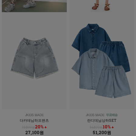
다카데님하프팬츠
란디데님상하SET
20% ↓
10% ↓
33,800원
56,800원
27,100원
51,200원