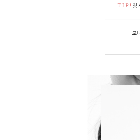
T I P !
첫 
모니