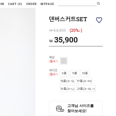
OIN
CART
(
0
)
ORDER
MYPAGE
덴버스커트SET
￦44,800
(20%↓)
35,900
￦
색상
(필수*)
사이즈
9호
11호
13호
(필수*)
15호(Jr-S)
17호(Jr-M)
19호(Jr-L)
21호(Jr-XL~)