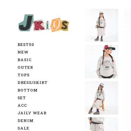
BEST50
NEW
BASIC
OUTER
TOPS
DRESS/SKIRT
BOTTOM
SET
ACC
JAILY WEAR
DENIM
SALE