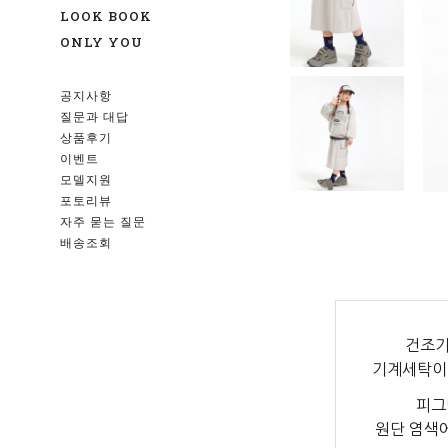
LOOK BOOK
ONLY YOU
공지사항
질문과 대답
상품후기
이벤트
모델지원
포토리뷰
자주 묻는 질문
배송조회
건조기
기계세탁이
피그
원단 염색