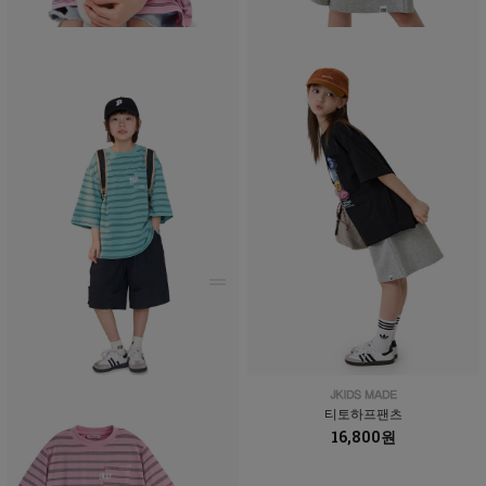
티토하프팬츠
16,800원