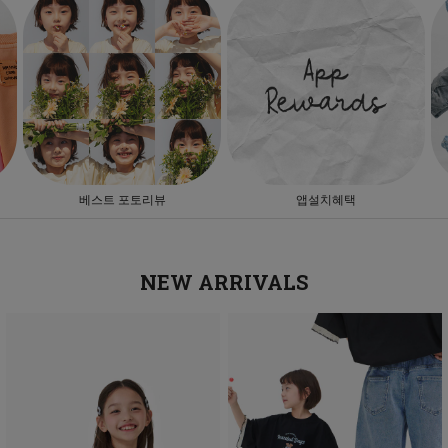
트 포토리뷰
앱설치혜택
프리미엄 
NEW ARRIVALS