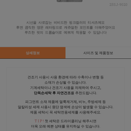
25SJ-9020
시선을 사로잡는 비비드한 핑크컬러의 티셔츠예요

후면 큼직한 영문 레터링으로 캐쥬얼한 포인트를 더해주었어요

루즈한 핏의 드롭숄더로 예쁘게 착용할 수 있답니다
상세정보
사이즈 및 제품정보
건조기 사용시 사용 환경에 따라 수축이나 변형 등
소재가 손상될 수 있습니다.
기계세탁이나 건조기 사용을 자제하여 주시고,
단독손세탁 후 자연건조
를 추천드립니다.
피그먼트 소재 제품에 얼룩제거제, 비누, 주방세제 등
알칼리성 세제 사용시 원단 염색에 손상이 발생할 수 있습니다.
제품 세탁시 꼭 세탁전용세제를 사용해주세요.
T I P !
첫 세탁은 드라이클리닝 해주시면
더욱 오래 예쁜 상태를 유지하실 수 있습니다.