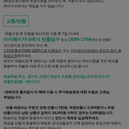
(배송요청사항에 변경사항을 적어주신 후, 적용이 되지 않았더라도
제이키즈에서는 책임을 지지 않습니다.)
교환/반품
-제품수령 후 반품을 하시려면 수령 후 7일 이내에
마이페이지내에서 반품접수
1600-1766
또는
번으로 전화/
게시판으로 문의부터 주신 후,
CJ대한통운(1588-1255)으로 반품접수
또는
인터넷사이트에서 온라인 접수 후
픽업요청
해주세요.
깨끗이 제품포장 후 원하시는 교환 제품과 원하시는 처리사항을 적은 메모를
동봉하여 착불로 아래 주소지로 반품 보내주시면 됩니다.
반송하실 주소 : 경기도 고양시 덕양구 오금동 삼막3길 10 마포지사 1F
은평직영2팀 - 제이키즈
-판매자와 협의없이 타 택배 이용 시 추가배송료에 대한 비용은 고객님
부담입니다.
- 반품 배송비는 주문건 전체 반품시 5천원, 부분반품시 2,500원이나 부분
반품이라도 남은 상품의 금액이 30,000원 이하인 경우는 5,000원입니다.
배송비는 제품에 동봉하지 마시고
반드시 계좌로 입금해주세요.
현금을 상품과 동봉하여 택배로 보내셨을경우 간혹 발생하는 분실건에 대해서
제이키즈에서는 책임을 지지 않습니다.