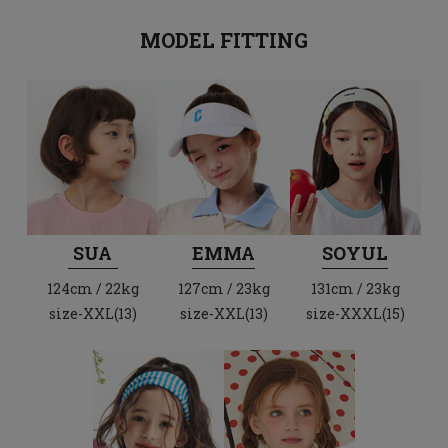
MODEL FITTING
SUA
EMMA
SOYUL
124cm / 22kg
127cm / 23kg
131cm / 23kg
size-XXL(13)
size-XXL(13)
size-XXXL(15)