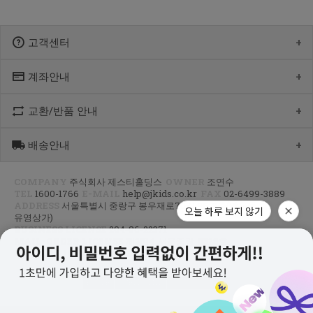
고객센터
계좌안내
1600-1766
[월-목] 10:00 ~14:30
[점심] 12:00 ~ 13:00
교환/반품 안내
우리 1005-302-047686
[금] 08:30 ~ 12:30
국민 933901-01-154555
토요일/일요일/공휴일 휴무
농협 355-0041-4461-73
배송안내
제품수령 후 반품을 하시려면 수령 후 7일 이내에 마이페이지내에서
예금주 : 제스티홀딩스
반품접수 또는 1600-1766번(1833-4181)으로 전화/게시판으로
문의부터 주신 후,
COMPANY
주식회사 제스티홀딩스
OWNER
조연수
평균 상품 준비기간은 주말제외 2~4일까지 소요될수 있습니다.
CJ대한통운(1588-1255)으로 반품접수 또는 인터넷사이트에서 온라인
TEL
1600-1766
E-MAIL
help@jkids.co.kr
FAX
02-6499-3889
(주말 및 공휴일 제외, 제주 도서 산간 지역은 추가로 1~2일이 더
접수 후 픽업요청해주세요.
ADDRESS
서울특별시 중랑구 봉우재로70길 96, 3층(망우동,
소요됩니다.)
유영상가)
주문하신 상품이 입고가 늦어지는 상품이거나 주문 제작 상품일 경우엔
교환/반품 : 경기도 고양시 덕양구 오금동 삼막3길 10 마포지사 1F
BUSINESS LICENSE
204-86-22371
기일이 더 걸릴 수 있습니다.
은평직영2팀 - 제이키즈
MAIL-ORDER LICENSE
제2014-서울중랑-0328호
PRIVACY INFO MANAGER
조연수
신발이나 악세사리 카테고리 상품은 고객님 주문건 결제후 거래처에서
공급해오는 방식으로 같이 주문하시면 배송기간 평균 주말제외 3~5일
이상, 리오더 기간에는 한달정도 소요 되실수 있는점
PC VER
AGREEMENT
개인정보처리방침
양해부탁드립니다.
지연되는 상품 발생시 출고가능 제품 먼저 부분발송하고 있으니 조금만