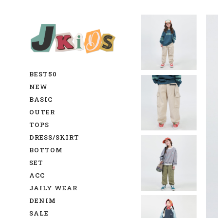
BEST50
NEW
BASIC
OUTER
TOPS
DRESS/SKIRT
BOTTOM
SET
ACC
JAILY WEAR
DENIM
SALE