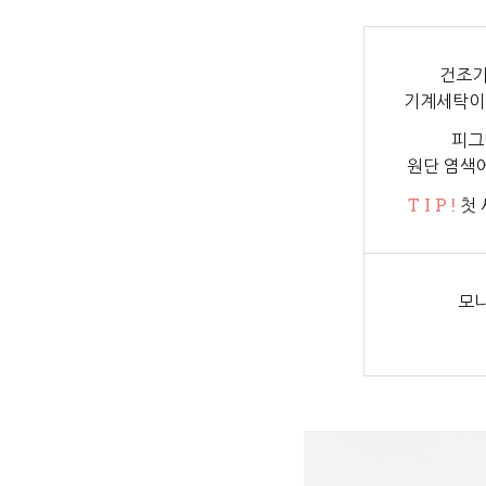
건조기
기계세탁이
피그
원단 염색
T I P !
첫 
모니