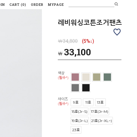
OIN
CART
(
0
)
ORDER
MYPAGE
레비워싱코튼조거팬츠
￦34,800
(5%↓)
33,100
￦
색상
(필수*)
사이즈
9호
11호
13호
(필수*)
15호(Jr-S)
17호(Jr-M)
19호(Jr-L)
21호(Jr-XL~)
23호